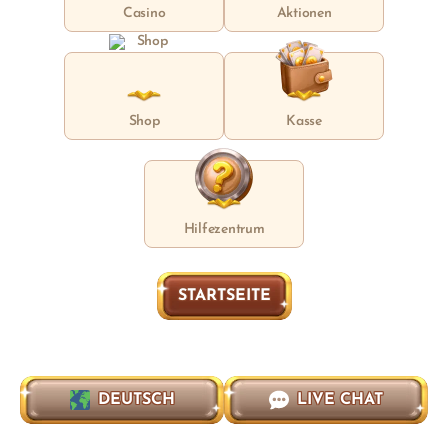
Casino
Aktionen
Shop
Kasse
Hilfezentrum
STARTSEITE
DEUTSCH
LIVE CHAT