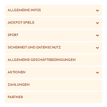
ALLGEMEINE INFOS
JACKPOT-SPIELE
SPORT
SICHERHEIT UND DATENSCHUTZ
ALLGEMEINE GESCHÄFTSBEDINGUNGEN
AKTIONEN
ZAHLUNGEN
PARTNER