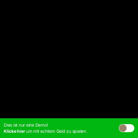
Dies ist nur eine Demo!
Klicke hier
um mit echtem Geld zu spielen.