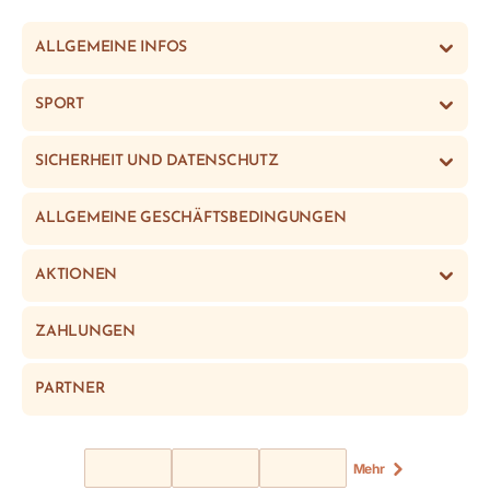
ALLGEMEINE INFOS
SPORT
SICHERHEIT UND DATENSCHUTZ
ALLGEMEINE GESCHÄFTSBEDINGUNGEN
AKTIONEN
ZAHLUNGEN
PARTNER
Mehr