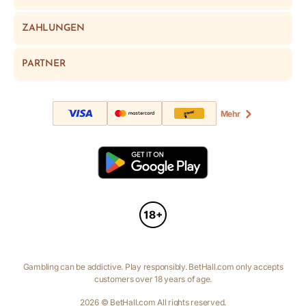
ZAHLUNGEN
PARTNER
Mehr
Gambling can be addictive. Play responsibly. BetHall.com only accepts
customers over 18 years of age.
2026 © BetHall.com All rights reserved.