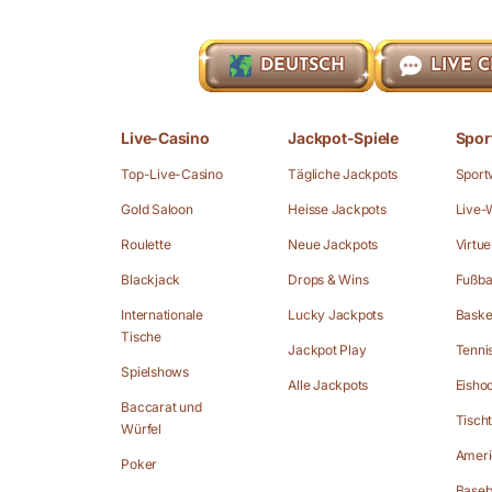
DEUTSCH
LIVE 
Live-Casino
Jackpot-Spiele
Spor
Top-Live-Casino
Tägliche Jackpots
Sport
Gold Saloon
Heisse Jackpots
Live-
Roulette
Neue Jackpots
Virtue
Blackjack
Drops & Wins
Fußba
Internationale
Lucky Jackpots
Baske
Tische
Jackpot Play
Tenni
Spielshows
Alle Jackpots
Eisho
Baccarat und
Tisch
Würfel
Ameri
Poker
Baseb