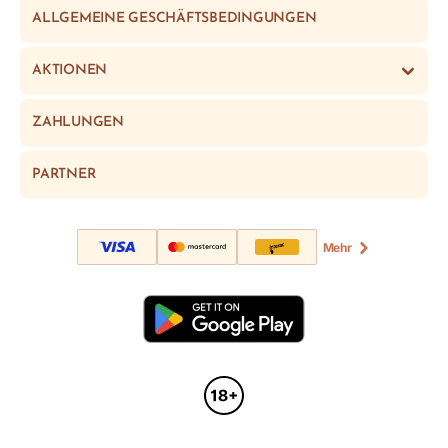
ALLGEMEINE GESCHÄFTSBEDINGUNGEN
AKTIONEN
ZAHLUNGEN
PARTNER
Mehr