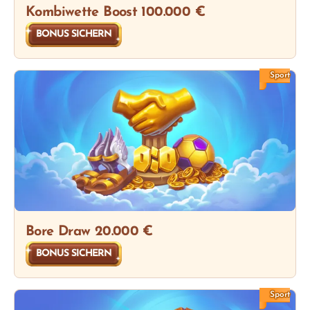
Kombiwette Boost 100.000 €
BONUS SICHERN
Sport
Bore Draw 20.000 €
BONUS SICHERN
Sport