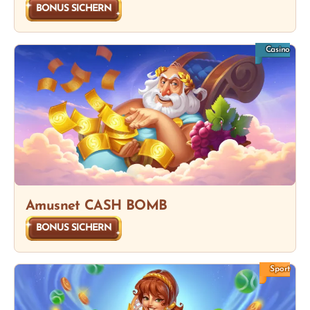
BONUS SICHERN
Casino
Amusnet CASH BOMB
BONUS SICHERN
Sport