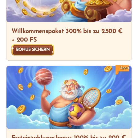
Willkommenspaket 300% bis zu 2.500 €
+ 200 FS
BONUS SICHERN
Sport
Ersteinzahlungsbonus 100% bis zu 200 €