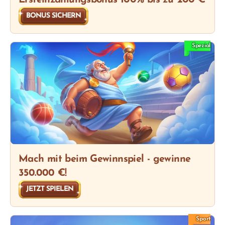
BONUS SICHERN
Spezial
Mach mit beim Gewinnspiel - gewinne
350.000 €!
JETZT SPIELEN
Sport