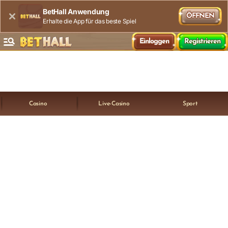
BetHall Anwendung
ÖFFNEN
Erhalte die App für das beste Spiel
Einloggen
Registrieren
Casino
Live-Casino
Sport